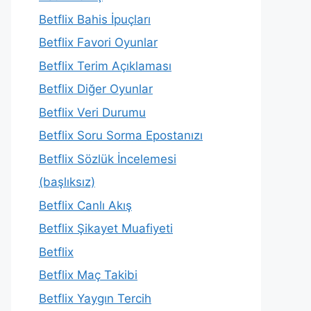
Betflix Bahis İpuçları
Betflix Favori Oyunlar
Betflix Terim Açıklaması
Betflix Diğer Oyunlar
Betflix Veri Durumu
Betflix Soru Sorma Epostanızı
Betflix Sözlük İncelemesi
(başlıksız)
Betflix Canlı Akış
Betflix Şikayet Muafiyeti
Betflix
Betflix Maç Takibi
Betflix Yaygın Tercih