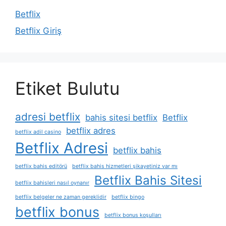
Betflix
Betflix Giriş
Etiket Bulutu
adresi betflix
bahis sitesi betflix
Betflix
betflix adres
betflix adil casino
Betflix Adresi
betflix bahis
betflix bahis editörü
betflix bahis hizmetleri şikayetiniz var mı
Betflix Bahis Sitesi
betflix bahisleri nasıl oynanır
betflix belgeler ne zaman gereklidir
betflix bingo
betflix bonus
betflix bonus koşulları