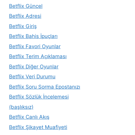
Betflix Güncel
Betflix Adresi
Betflix Giriş
Betflix Bahis İpuçları
Betflix Favori Oyunlar
Betflix Terim Açıklaması
Betflix Diğer Oyunlar
Betflix Veri Durumu
Betflix Soru Sorma Epostanızı
Betflix Sözlük İncelemesi
(başlıksız)
Betflix Canlı Akış
Betflix Şikayet Muafiyeti