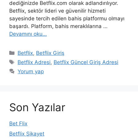
dediğinizde Betflix.com olarak adlandırılıyor.
Betflix, sektör lideri ve güvenilir hizmeti
sayesinde tercih edilen bahis platformu olmayı
başardı. Platform, bahis meraklılarına …
Devamını oku…
Kategoriler
Betflix
,
Betflix Giriş
Etiketler
Betflix Adresi
,
Betflix Güncel Giriş Adresi
Yorum yap
Son Yazılar
Bet Flix
Betflix Şikayet