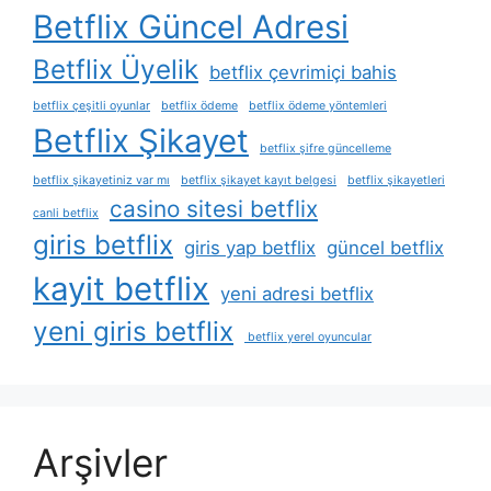
Betflix Güncel Adresi
Betflix Üyelik
betflix çevrimiçi bahis
betflix çeşitli oyunlar
betflix ödeme
betflix ödeme yöntemleri
Betflix Şikayet
betflix şifre güncelleme
betflix şikayetiniz var mı
betflix şikayet kayıt belgesi
betflix şikayetleri
casino sitesi betflix
canli betflix
giris betflix
giris yap betflix
güncel betflix
kayit betflix
yeni adresi betflix
yeni giris betflix
betflix yerel oyuncular
Arşivler