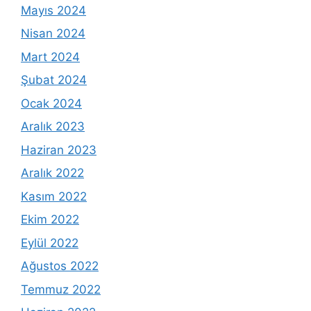
Mayıs 2024
Nisan 2024
Mart 2024
Şubat 2024
Ocak 2024
Aralık 2023
Haziran 2023
Aralık 2022
Kasım 2022
Ekim 2022
Eylül 2022
Ağustos 2022
Temmuz 2022