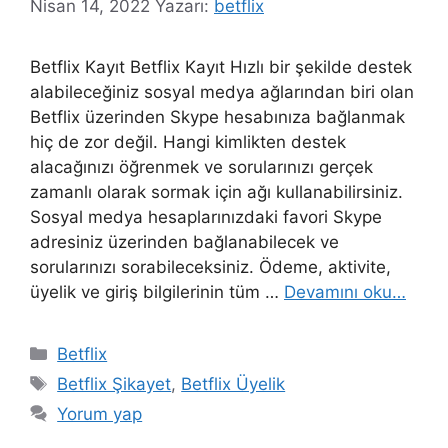
Nisan 14, 2022
Yazarı:
betflix
Betflix Kayıt Betflix Kayıt Hızlı bir şekilde destek
alabileceğiniz sosyal medya ağlarından biri olan
Betflix üzerinden Skype hesabınıza bağlanmak
hiç de zor değil. Hangi kimlikten destek
alacağınızı öğrenmek ve sorularınızı gerçek
zamanlı olarak sormak için ağı kullanabilirsiniz.
Sosyal medya hesaplarınızdaki favori Skype
adresiniz üzerinden bağlanabilecek ve
sorularınızı sorabileceksiniz. Ödeme, aktivite,
üyelik ve giriş bilgilerinin tüm …
Devamını oku…
Kategoriler
Betflix
Etiketler
Betflix Şikayet
,
Betflix Üyelik
Yorum yap