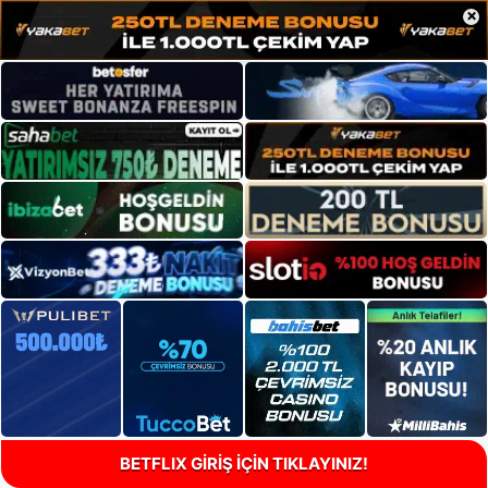
×
BETFLIX GİRİŞ İÇİN TIKLAYINIZ!