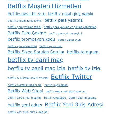
Betflix Müşteri Hizmetleri
betflix nasıl bir site
betflix nasıl giriş yapılır
betflix para yatırma
betflix oturum açma i̇şlemi
betflix para yatırma takibi
betflix para yatırma ve çekme yöntemleri
Betflix Para Çekme
betflix para çekme seçimi
betflix promosyon kodu
betflix sanal oyun
betflix spor etkinlikleri
betflix spor sitesi
Betflix Sıkça Sorulan Sorular
betflix telegram
betflix tv canli maç
betflix tv canli maç izle
betflix tv izle
Betflix Twitter
betflix tv sistemi çeşitli oyunlar
betflix twitter kullanıcı adı
betflix uygulaması
Betflix Web Sitesi
betflix web sitesi erişim sorunu
betflix web sitesi tasarımı
betflix whatsapp
betflix yatırım yapma
Betflix Yeni Giriş Adresi
betflix yeni adres
betflix yeni giriş adresi değişti