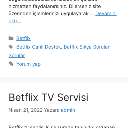
hizmetten faydalanırsınız. Dilerseniz site
üzerinden işlemlerinizi uygulayarak …
Devamını
oku…
Kategoriler
Betflix
Etiketler
Betflix Canlı Destek
,
Betflix Sıkça Sorulan
Sorular
Yorum yap
Betflix TV Servisi
Nisan 21, 2022
Yazarı:
admin
Betflix tv servisi Kısa sürede tanınırlık kazanan