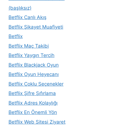
(başlıksız)
Betflix Canlı Akış
Betflix Şikayet Muafiyeti
Betflix
Betflix Maç Takibi
Betflix Yaygın Tercih
Betflix Blackjack Oyun
Betflix Oyun Heyecanı
Betflix Çoklu Seçenekler
Betflix Şifre Sıfırlama
Betflix Adres Kolaylığı
Betflix En Önemli Yön
Betflix Web Sitesi Ziyaret