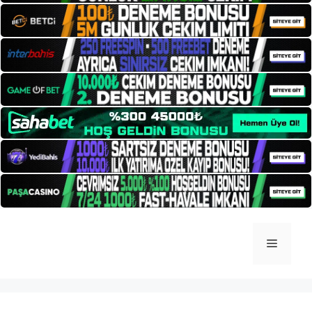
İçeriğe
atla
Menü