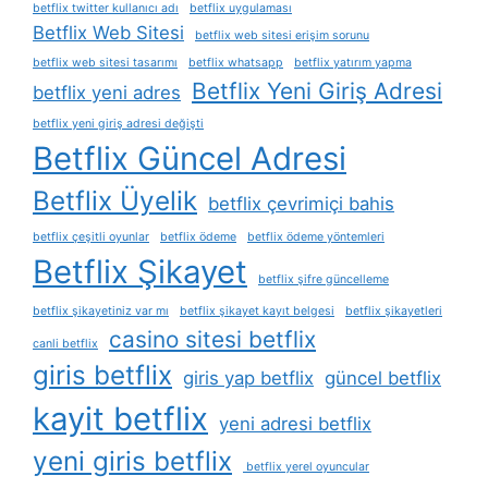
betflix twitter kullanıcı adı
betflix uygulaması
Betflix Web Sitesi
betflix web sitesi erişim sorunu
betflix web sitesi tasarımı
betflix whatsapp
betflix yatırım yapma
Betflix Yeni Giriş Adresi
betflix yeni adres
betflix yeni giriş adresi değişti
Betflix Güncel Adresi
Betflix Üyelik
betflix çevrimiçi bahis
betflix çeşitli oyunlar
betflix ödeme
betflix ödeme yöntemleri
Betflix Şikayet
betflix şifre güncelleme
betflix şikayetiniz var mı
betflix şikayet kayıt belgesi
betflix şikayetleri
casino sitesi betflix
canli betflix
giris betflix
giris yap betflix
güncel betflix
kayit betflix
yeni adresi betflix
yeni giris betflix
betflix yerel oyuncular