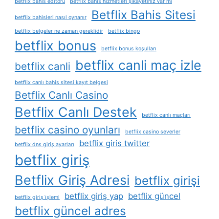
betflix bahis editörü
betflix bahis hizmetleri şikayetiniz var mı
Betflix Bahis Sitesi
betflix bahisleri nasıl oynanır
betflix belgeler ne zaman gereklidir
betflix bingo
betflix bonus
betflix bonus koşulları
betflix canli maç izle
betflix canli
betflix canlı bahis sitesi kayıt belgesi
Betflix Canlı Casino
Betflix Canlı Destek
betflix canlı maçları
betflix casino oyunları
betflix casino severler
betflix giris twitter
betflix dns giriş ayarları
betflix giriş
Betflix Giriş Adresi
betflix girişi
betflix giriş yap
betflix güncel
betflix giriş i̇şlemi
betflix güncel adres