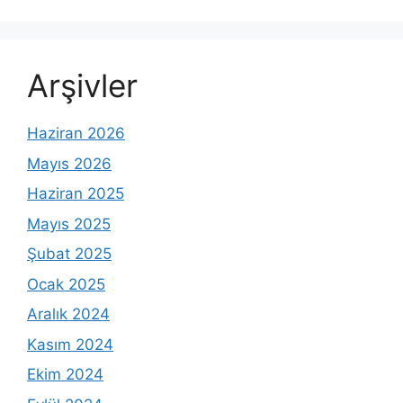
Arşivler
Haziran 2026
Mayıs 2026
Haziran 2025
Mayıs 2025
Şubat 2025
Ocak 2025
Aralık 2024
Kasım 2024
Ekim 2024