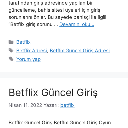
tarafından giriş adresinde yapılan bir
güncelleme, bahis sitesi üyeleri için giriş
sorunlarını önler. Bu sayede bahisçi ile ilgili
“Betflix giriş sorunu …
Devamını oku…
Kategoriler
Betflix
Etiketler
Betflix Adresi
,
Betflix Güncel Giriş Adresi
Yorum yap
Betflix Güncel Giriş
Nisan 11, 2022
Yazarı:
betflix
Betflix Güncel Giriş Betflix Güncel Giriş Oyun