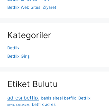
Betflix Web Sitesi Ziyaret
Kategoriler
Betflix
Betflix Giriş
Etiket Bulutu
adresi betflix
bahis sitesi betflix
Betflix
betflix adres
betflix adil casino