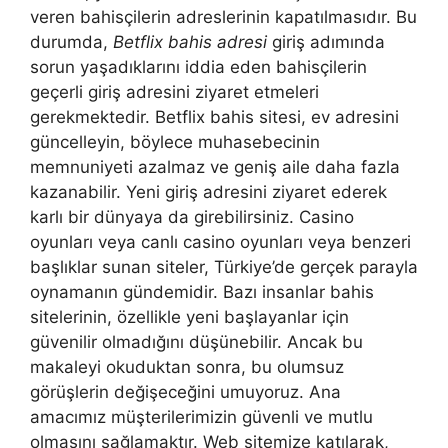
veren bahisçilerin adreslerinin kapatılmasıdır. Bu
durumda,
Betflix bahis adresi
giriş adımında
sorun yaşadıklarını iddia eden bahisçilerin
geçerli giriş adresini ziyaret etmeleri
gerekmektedir. Betflix bahis sitesi, ev adresini
güncelleyin, böylece muhasebecinin
memnuniyeti azalmaz ve geniş aile daha fazla
kazanabilir. Yeni giriş adresini ziyaret ederek
karlı bir dünyaya da girebilirsiniz. Casino
oyunları veya canlı casino oyunları veya benzeri
başlıklar sunan siteler, Türkiye’de gerçek parayla
oynamanın gündemidir. Bazı insanlar bahis
sitelerinin, özellikle yeni başlayanlar için
güvenilir olmadığını düşünebilir. Ancak bu
makaleyi okuduktan sonra, bu olumsuz
görüşlerin değişeceğini umuyoruz. Ana
amacımız müşterilerimizin güvenli ve mutlu
olmasını sağlamaktır. Web sitemize katılarak,