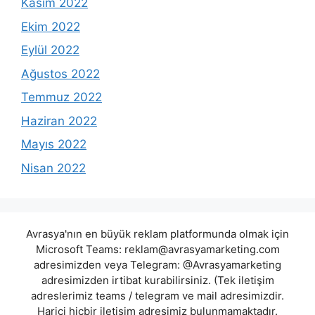
Kasım 2022
Ekim 2022
Eylül 2022
Ağustos 2022
Temmuz 2022
Haziran 2022
Mayıs 2022
Nisan 2022
Avrasya'nın en büyük reklam platformunda olmak için
Microsoft Teams:
reklam@avrasyamarketing.com
adresimizden veya Telegram: @Avrasyamarketing
adresimizden irtibat kurabilirsiniz. (Tek iletişim
adreslerimiz teams / telegram ve mail adresimizdir.
Harici hiçbir iletişim adresimiz bulunmamaktadır.