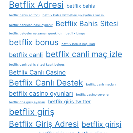
Betflix Adresi
betflix bahis
betflix bahis editörü
betflix bahis hizmetleri şikayetiniz var mı
Betflix Bahis Sitesi
betflix bahisleri nasıl oynanır
betflix belgeler ne zaman gereklidir
betflix bingo
betflix bonus
betflix bonus koşulları
betflix canli maç izle
betflix canli
betflix canlı bahis sitesi kayıt belgesi
Betflix Canlı Casino
Betflix Canlı Destek
betflix canlı maçları
betflix casino oyunları
betflix casino severler
betflix giris twitter
betflix dns giriş ayarları
betflix giriş
Betflix Giriş Adresi
betflix girişi