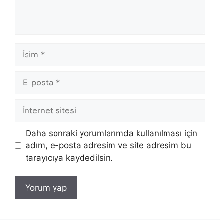
İsim
E-
posta
İnternet
sitesi
Daha sonraki yorumlarımda kullanılması için
adım, e-posta adresim ve site adresim bu
tarayıcıya kaydedilsin.