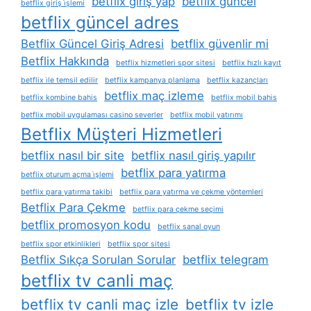
betflix giriş yap
betflix güncel
betflix giriş i̇şlemi
betflix güncel adres
Betflix Güncel Giriş Adresi
betflix güvenlir mi
Betflix Hakkında
betflix hizmetleri spor sitesi
betflix hızlı kayıt
betflix i̇le temsil edilir
betflix kampanya planlama
betflix kazançları
betflix maç izleme
betflix kombine bahis
betflix mobil bahis
betflix mobil uygulaması casino severler
betflix mobil yatırımı
Betflix Müşteri Hizmetleri
betflix nasıl bir site
betflix nasıl giriş yapılır
betflix para yatırma
betflix oturum açma i̇şlemi
betflix para yatırma takibi
betflix para yatırma ve çekme yöntemleri
Betflix Para Çekme
betflix para çekme seçimi
betflix promosyon kodu
betflix sanal oyun
betflix spor etkinlikleri
betflix spor sitesi
Betflix Sıkça Sorulan Sorular
betflix telegram
betflix tv canli maç
betflix tv canli maç izle
betflix tv izle