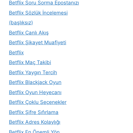
Betflix Soru Sorma Epostanızı
Betflix Sözlük İncelemesi
(başlıksız)
Betflix Canlı Akış
Betflix Şikayet Muafiyeti
Betflix
Betflix Maç Takibi
Betflix Yaygın Tercih
Betflix Blackjack Oyun
Betflix Oyun Heyecanı
Betflix Çoklu Seçenekler
Betflix Şifre Sıfırlama
Betflix Adres Kolaylığı
Betflix En Önemli Yön