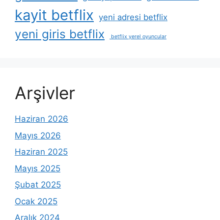
kayit betflix
yeni adresi betflix
yeni giris betflix
betflix yerel oyuncular
Arşivler
Haziran 2026
Mayıs 2026
Haziran 2025
Mayıs 2025
Şubat 2025
Ocak 2025
Aralık 2024