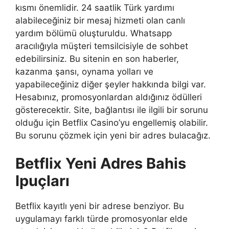
kısmı önemlidir. 24 saatlik Türk yardımı
alabileceğiniz bir mesaj hizmeti olan canlı
yardım bölümü oluşturuldu. Whatsapp
aracılığıyla müşteri temsilcisiyle de sohbet
edebilirsiniz. Bu sitenin en son haberler,
kazanma şansı, oynama yolları ve
yapabileceğiniz diğer şeyler hakkında bilgi var.
Hesabınız, promosyonlardan aldığınız ödülleri
gösterecektir. Site, bağlantısı ile ilgili bir sorunu
olduğu için Betflix Casino’yu engellemiş olabilir.
Bu sorunu çözmek için yeni bir adres bulacağız.
Betflix Yeni Adres Bahis
Ipuçları
Betflix kayıtlı yeni bir adrese benziyor. Bu
uygulamayı farklı türde promosyonlar elde