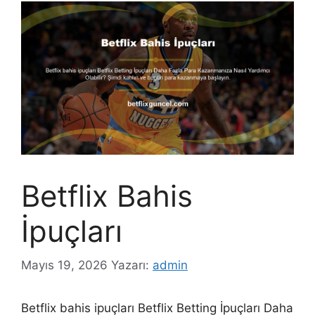
Betflix Bahis
İpuçları
Mayıs 19, 2026
Yazarı:
admin
Betflix bahis ipuçları Betflix Betting İpuçları Daha