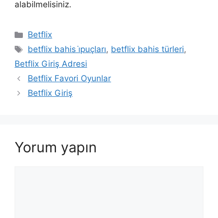
alabilmelisiniz.
Kategoriler
Betflix
Etiketler
betflix bahis i̇puçları
,
betflix bahis türleri
,
Betflix Giriş Adresi
Yazı
Betflix Favori Oyunlar
dolaşımı
Betflix Giriş
Yorum yapın
Yorum