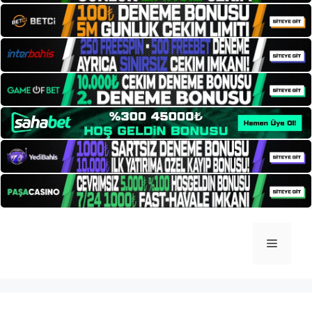
İçeriğe
atla
Menü