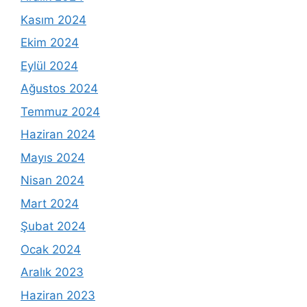
Kasım 2024
Ekim 2024
Eylül 2024
Ağustos 2024
Temmuz 2024
Haziran 2024
Mayıs 2024
Nisan 2024
Mart 2024
Şubat 2024
Ocak 2024
Aralık 2023
Haziran 2023