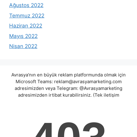
Ağustos 2022
Temmuz 2022
Haziran 2022
Mayıs 2022
Nisan 2022
Avrasya'nın en büyük reklam platformunda olmak için
Microsoft Teams:
reklam@avrasyamarketing.com
adresimizden veya Telegram: @Avrasyamarketing
adresimizden irtibat kurabilirsiniz. (Tek iletişim
adreslerimiz teams / telegram ve mail adresimizdir.
Harici hiçbir iletişim adresimiz bulunmamaktadır.
Lütfen itibar etmeyiniz.) Türkiye yasalarına göre 7258
sayılı kanun uyarınca yasa dışı bahis oynamanın
cezaları mevcuttur. Şu an bulunduğunuz site hiç bir
şekilde illegal bahis oyunları oynatmıyor ve oynamaya