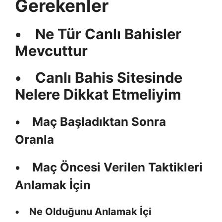
Gerekenler
• Ne Tür Canlı Bahisler
Mevcuttur
• Canlı Bahis Sitesinde
Nelere Dikkat Etmeliyim
• Maç Başladıktan Sonra
Oranla
• Maç Öncesi Verilen Taktikleri
Anlamak İçin
• Ne Olduğunu Anlamak İçi