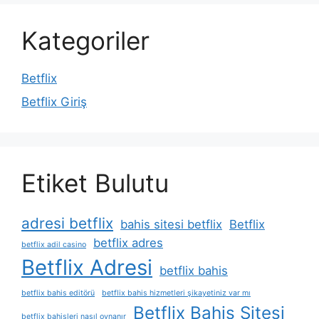
Kategoriler
Betflix
Betflix Giriş
Etiket Bulutu
adresi betflix
bahis sitesi betflix
Betflix
betflix adres
betflix adil casino
Betflix Adresi
betflix bahis
betflix bahis editörü
betflix bahis hizmetleri şikayetiniz var mı
Betflix Bahis Sitesi
betflix bahisleri nasıl oynanır