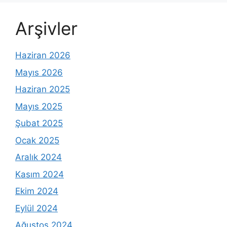
Arşivler
Haziran 2026
Mayıs 2026
Haziran 2025
Mayıs 2025
Şubat 2025
Ocak 2025
Aralık 2024
Kasım 2024
Ekim 2024
Eylül 2024
Ağustos 2024