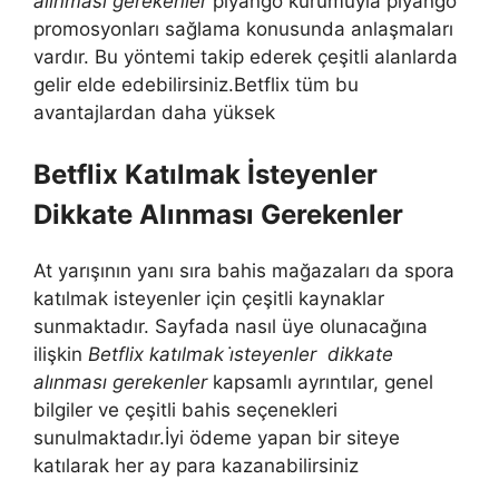
alınması gerekenler
piyango kurumuyla piyango
promosyonları sağlama konusunda anlaşmaları
vardır. Bu yöntemi takip ederek çeşitli alanlarda
gelir elde edebilirsiniz.Betflix tüm bu
avantajlardan daha yüksek
Betflix Katılmak İsteyenler
Dikkate Alınması Gerekenler
At yarışının yanı sıra bahis mağazaları da spora
katılmak isteyenler için çeşitli kaynaklar
sunmaktadır. Sayfada nasıl üye olunacağına
ilişkin
Betflix katılmak i̇steyenler dikkate
alınması gerekenler
kapsamlı ayrıntılar, genel
bilgiler ve çeşitli bahis seçenekleri
sunulmaktadır.İyi ödeme yapan bir siteye
katılarak her ay para kazanabilirsiniz