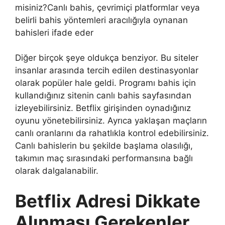
misiniz?Canlı bahis, çevrimiçi platformlar veya
belirli bahis yöntemleri aracılığıyla oynanan
bahisleri ifade eder
Diğer birçok şeye oldukça benziyor. Bu siteler
insanlar arasında tercih edilen destinasyonlar
olarak popüler hale geldi. Programı bahis için
kullandığınız sitenin canlı bahis sayfasından
izleyebilirsiniz. Betflix girişinden oynadığınız
oyunu yönetebilirsiniz. Ayrıca yaklaşan maçların
canlı oranlarını da rahatlıkla kontrol edebilirsiniz.
Canlı bahislerin bu şekilde başlama olasılığı,
takımın maç sırasındaki performansına bağlı
olarak dalgalanabilir.
Betflix Adresi Dikkate
Alınması Gerekenler