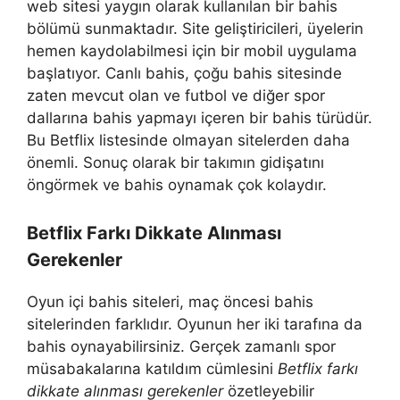
web sitesi yaygın olarak kullanılan bir bahis
bölümü sunmaktadır. Site geliştiricileri, üyelerin
hemen kaydolabilmesi için bir mobil uygulama
başlatıyor. Canlı bahis, çoğu bahis sitesinde
zaten mevcut olan ve futbol ve diğer spor
dallarına bahis yapmayı içeren bir bahis türüdür.
Bu Betflix listesinde olmayan sitelerden daha
önemli. Sonuç olarak bir takımın gidişatını
öngörmek ve bahis oynamak çok kolaydır.
Betflix Farkı Dikkate Alınması
Gerekenler
Oyun içi bahis siteleri, maç öncesi bahis
sitelerinden farklıdır. Oyunun her iki tarafına da
bahis oynayabilirsiniz. Gerçek zamanlı spor
müsabakalarına katıldım cümlesini
Betflix farkı
dikkate alınması gerekenler
özetleyebilir