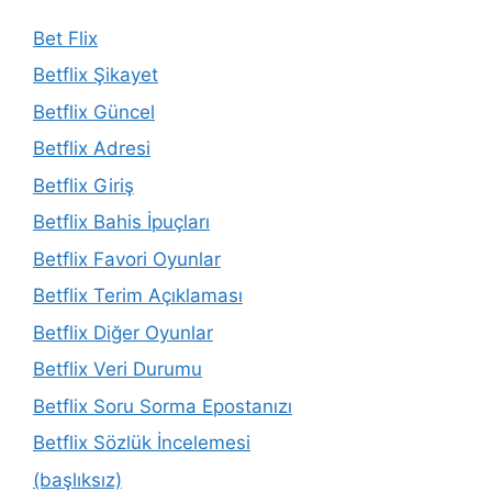
Bet Flix
Betflix Şikayet
Betflix Güncel
Betflix Adresi
Betflix Giriş
Betflix Bahis İpuçları
Betflix Favori Oyunlar
Betflix Terim Açıklaması
Betflix Diğer Oyunlar
Betflix Veri Durumu
Betflix Soru Sorma Epostanızı
Betflix Sözlük İncelemesi
(başlıksız)