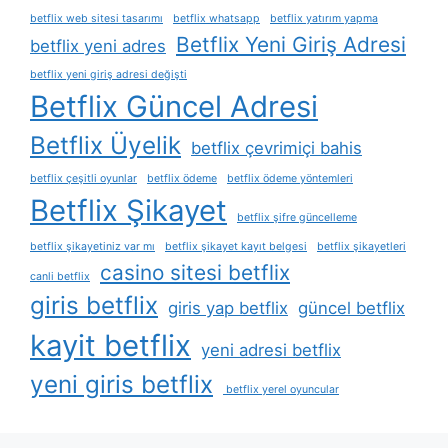
betflix web sitesi tasarımı
betflix whatsapp
betflix yatırım yapma
Betflix Yeni Giriş Adresi
betflix yeni adres
betflix yeni giriş adresi değişti
Betflix Güncel Adresi
Betflix Üyelik
betflix çevrimiçi bahis
betflix çeşitli oyunlar
betflix ödeme
betflix ödeme yöntemleri
Betflix Şikayet
betflix şifre güncelleme
betflix şikayetiniz var mı
betflix şikayet kayıt belgesi
betflix şikayetleri
casino sitesi betflix
canli betflix
giris betflix
giris yap betflix
güncel betflix
kayit betflix
yeni adresi betflix
yeni giris betflix
betflix yerel oyuncular