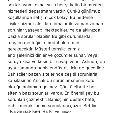
sektör ayrımı olmaksızın her şirketin bir müşteri
hizmetleri departmanı vardır. Çünkü günümüz
koşullarında iletişim çok kolay. Bu nedenle
kişiler hizmet aldıkları firmalar ile zaman zaman
sorunlar yaşayabilmektedirler. Ya da aklınızda
başka sorular olabilir. Bu gibi durumlarda,
müşteri desteğinin müdahale etmesi
gerekecektir. Müşteri temsilcilerimiz
endişelerinizi dinler ve çözümler sunar. Veya
soruya kısa ve kesin bir cevap verin. Aslında, bu
aynı zamanda bahis endüstrisi için de geçerlidir.
Bahisçiler bazen sitelerinde çeşitli sorunlarla
karşılaşırlar. Ancak bu sorunlar sitenin kötü
olduğu anlamına gelmez. Çünkü elbette her
sitenin bazı sorunları vardır. En önemli şey bu
sorunları çözmektir. Bahisçinin destek hattı,
bahis meraklılarının sorunlarını çözer. Betflix
Live destek hattı da iyi çalışıyor.