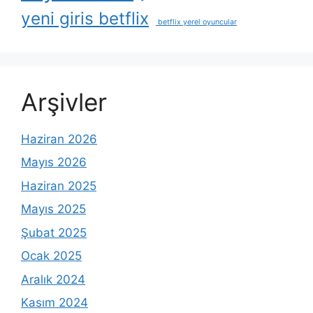
yeni giris betflix
betflix yerel oyuncular
Arşivler
Haziran 2026
Mayıs 2026
Haziran 2025
Mayıs 2025
Şubat 2025
Ocak 2025
Aralık 2024
Kasım 2024