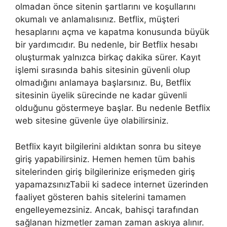
olmadan önce sitenin şartlarını ve koşullarını
okumalı ve anlamalısınız. Betflix, müşteri
hesaplarını açma ve kapatma konusunda büyük
bir yardımcıdır. Bu nedenle, bir Betflix hesabı
oluşturmak yalnızca birkaç dakika sürer. Kayıt
işlemi sırasında bahis sitesinin güvenli olup
olmadığını anlamaya başlarsınız. Bu, Betflix
sitesinin üyelik sürecinde ne kadar güvenli
olduğunu göstermeye başlar. Bu nedenle Betflix
web sitesine güvenle üye olabilirsiniz.
Betflix kayıt bilgilerini aldıktan sonra bu siteye
giriş yapabilirsiniz. Hemen hemen tüm bahis
sitelerinden giriş bilgilerinize erişmeden giriş
yapamazsınızTabii ki sadece internet üzerinden
faaliyet gösteren bahis sitelerini tamamen
engelleyemezsiniz. Ancak, bahisçi tarafından
sağlanan hizmetler zaman zaman askıya alınır.