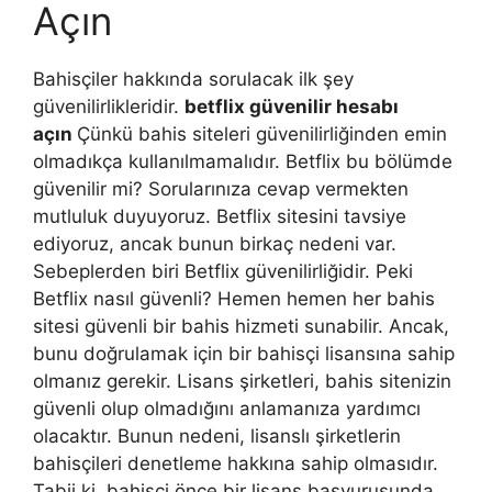
Açın
Bahisçiler hakkında sorulacak ilk şey
güvenilirlikleridir.
betflix güvenilir hesabı
açın
Çünkü bahis siteleri güvenilirliğinden emin
olmadıkça kullanılmamalıdır. Betflix bu bölümde
güvenilir mi? Sorularınıza cevap vermekten
mutluluk duyuyoruz. Betflix sitesini tavsiye
ediyoruz, ancak bunun birkaç nedeni var.
Sebeplerden biri Betflix güvenilirliğidir. Peki
Betflix nasıl güvenli? Hemen hemen her bahis
sitesi güvenli bir bahis hizmeti sunabilir. Ancak,
bunu doğrulamak için bir bahisçi lisansına sahip
olmanız gerekir. Lisans şirketleri, bahis sitenizin
güvenli olup olmadığını anlamanıza yardımcı
olacaktır. Bunun nedeni, lisanslı şirketlerin
bahisçileri denetleme hakkına sahip olmasıdır.
Tabii ki, bahisçi önce bir lisans başvurusunda