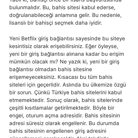
bulunmalıdır. Bu, bahis sitesi kabul ederse,
doğrulanabileceği anlamına gelir. Bu nedenle,
lisanslı bir bahisçi seçmek daha iyidir.
Yeni Betflix giriş bağlantısı sayesinde bu siteye
kesintisiz olarak erişebilirsiniz. Eğer öyleyse,
yeni bir giriş bağlantısı alınana kadar bu erişim
mümkün olacak mı? Ne yazık ki, yeni bir giriş
bağlantısı olmadan bahis sitesine
erişemeyeceksiniz. Kısacası bu tüm bahis
siteleri için geçerlidir. Aslında bu ülkemize özgü
bir sorun. Çünkü Türkiye bahis sitelerini kabul
etmemektedir. Sonuç olarak, bahis sitelerinde
çeşitli kısıtlamalar getirilmektedir. Böyle bir
engel, oturum açma adresidir. Bahis sitesinin
adresi süresiz olarak engellenir. Bu durumda
bahis sitesinin engellenen giriş adresini