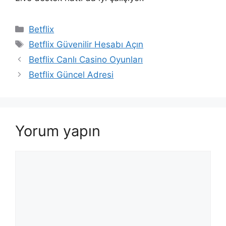
Kategoriler
Betflix
Etiketler
Betflix Güvenilir Hesabı Açın
Yazı
Betflix Canlı Casino Oyunları
dolaşımı
Betflix Güncel Adresi
Yorum yapın
Yorum