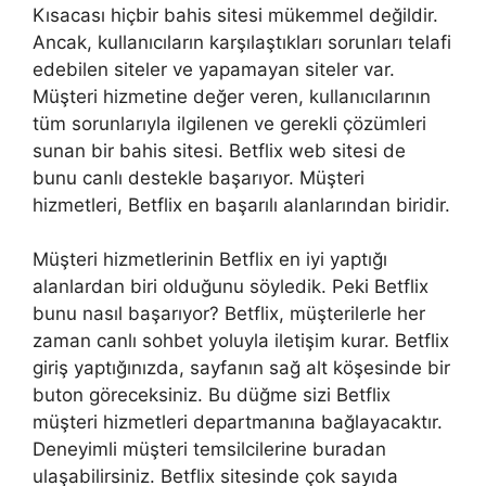
Kısacası hiçbir bahis sitesi mükemmel değildir.
Ancak, kullanıcıların karşılaştıkları sorunları telafi
edebilen siteler ve yapamayan siteler var.
Müşteri hizmetine değer veren, kullanıcılarının
tüm sorunlarıyla ilgilenen ve gerekli çözümleri
sunan bir bahis sitesi. Betflix web sitesi de
bunu canlı destekle başarıyor. Müşteri
hizmetleri, Betflix en başarılı alanlarından biridir.
Müşteri hizmetlerinin Betflix en iyi yaptığı
alanlardan biri olduğunu söyledik. Peki Betflix
bunu nasıl başarıyor? Betflix, müşterilerle her
zaman canlı sohbet yoluyla iletişim kurar. Betflix
giriş yaptığınızda, sayfanın sağ alt köşesinde bir
buton göreceksiniz. Bu düğme sizi Betflix
müşteri hizmetleri departmanına bağlayacaktır.
Deneyimli müşteri temsilcilerine buradan
ulaşabilirsiniz. Betflix sitesinde çok sayıda