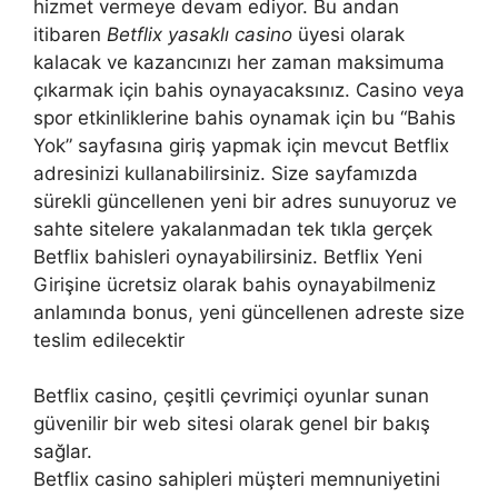
hizmet vermeye devam ediyor. Bu andan
itibaren
Betflix yasaklı casino
üyesi olarak
kalacak ve kazancınızı her zaman maksimuma
çıkarmak için bahis oynayacaksınız. Casino veya
spor etkinliklerine bahis oynamak için bu “Bahis
Yok” sayfasına giriş yapmak için mevcut Betflix
adresinizi kullanabilirsiniz. Size sayfamızda
sürekli güncellenen yeni bir adres sunuyoruz ve
sahte sitelere yakalanmadan tek tıkla gerçek
Betflix bahisleri oynayabilirsiniz. Betflix Yeni
Girişine ücretsiz olarak bahis oynayabilmeniz
anlamında bonus, yeni güncellenen adreste size
teslim edilecektir
Betflix casino, çeşitli çevrimiçi oyunlar sunan
güvenilir bir web sitesi olarak genel bir bakış
sağlar.
Betflix casino sahipleri müşteri memnuniyetini