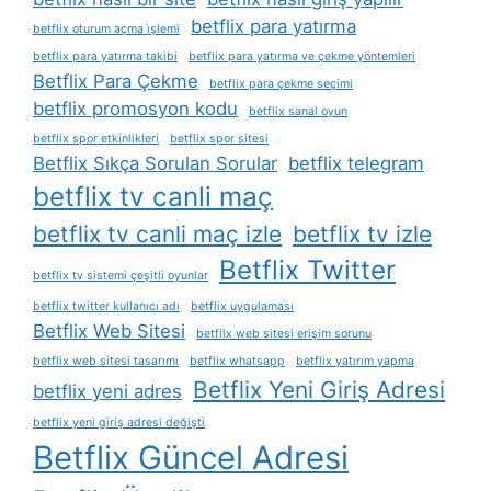
betflix para yatırma
betflix oturum açma i̇şlemi
betflix para yatırma takibi
betflix para yatırma ve çekme yöntemleri
Betflix Para Çekme
betflix para çekme seçimi
betflix promosyon kodu
betflix sanal oyun
betflix spor etkinlikleri
betflix spor sitesi
Betflix Sıkça Sorulan Sorular
betflix telegram
betflix tv canli maç
betflix tv canli maç izle
betflix tv izle
Betflix Twitter
betflix tv sistemi çeşitli oyunlar
betflix twitter kullanıcı adı
betflix uygulaması
Betflix Web Sitesi
betflix web sitesi erişim sorunu
betflix web sitesi tasarımı
betflix whatsapp
betflix yatırım yapma
Betflix Yeni Giriş Adresi
betflix yeni adres
betflix yeni giriş adresi değişti
Betflix Güncel Adresi