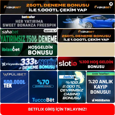
×
BETFLIX GİRİŞ İÇİN TIKLAYINIZ!