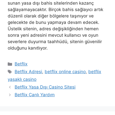
sunan yasa dışı bahis sitelerinden kazanç
sağlayamayacaktır. Birçok bahis sağlayıcı artık
düzenli olarak diğer bölgelere taşınıyor ve
gelecekte de bunu yapmaya devam edecek.
Üstelik sitenin, adres değişikliğinden hemen
sonra yeni adresini mevcut kullanıcı ve oyun
severlere duyurma taahhüdü, sitenin güvenilir
olduğunu kanıtlıyor.
Kategoriler
Betflix
Etiketler
Betflix Adresi
,
betflix online casino
,
betflix
yasaklı casino
Yazı
Betflix Yasa Dışı Casino Sitesi
dolaşımı
Betflix Canlı Yardım