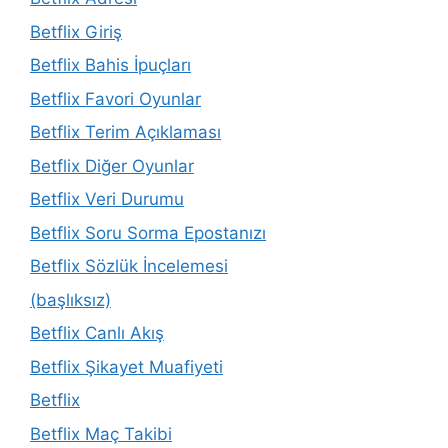
Betflix Giriş
Betflix Bahis İpuçları
Betflix Favori Oyunlar
Betflix Terim Açıklaması
Betflix Diğer Oyunlar
Betflix Veri Durumu
Betflix Soru Sorma Epostanızı
Betflix Sözlük İncelemesi
(başlıksız)
Betflix Canlı Akış
Betflix Şikayet Muafiyeti
Betflix
Betflix Maç Takibi