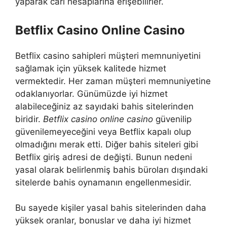
yaparak cari hesaplarına erişebilirler.
Betflix Casino Online Casino
Betflix casino sahipleri müşteri memnuniyetini
sağlamak için yüksek kalitede hizmet
vermektedir. Her zaman müşteri memnuniyetine
odaklanıyorlar. Günümüzde iyi hizmet
alabileceğiniz az sayıdaki bahis sitelerinden
biridir.
Betflix casino online casino
güvenilip
güvenilemeyeceğini veya Betflix kapalı olup
olmadığını merak etti. Diğer bahis siteleri gibi
Betflix giriş adresi de değişti. Bunun nedeni
yasal olarak belirlenmiş bahis büroları dışındaki
sitelerde bahis oynamanın engellenmesidir.
Bu sayede kişiler yasal bahis sitelerinden daha
yüksek oranlar, bonuslar ve daha iyi hizmet