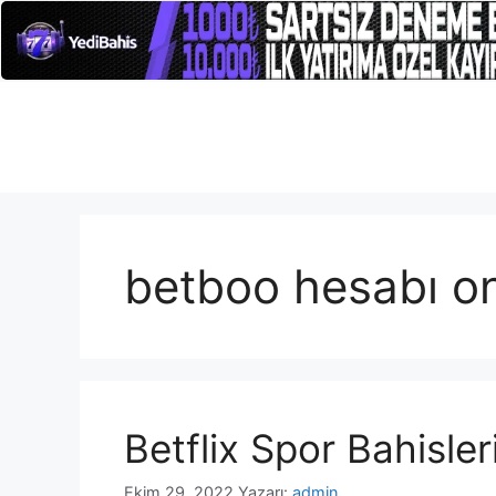
İçeriğe
atla
betboo hesabı on
Betflix Spor Bahisler
Ekim 29, 2022
Yazarı:
admin