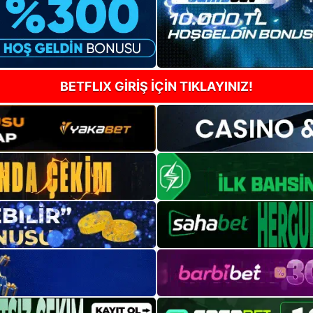
BETFLIX GİRİŞ İÇİN TIKLAYINIZ!